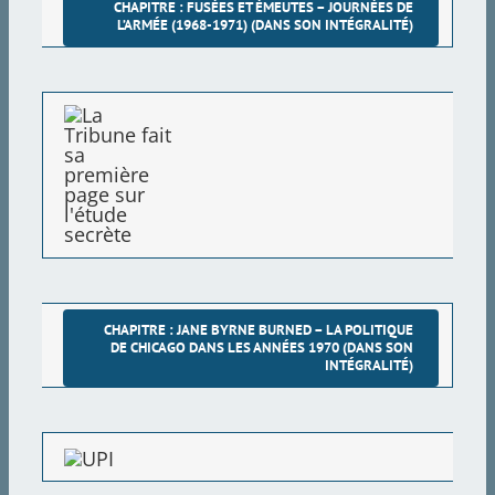
CHAPITRE : FUSÉES ET ÉMEUTES – JOURNÉES DE
L’ARMÉE (1968-1971) (DANS SON INTÉGRALITÉ)
NORAD et Cheyenne Mountain
L’atoll Johnston et les origines de la guerre spatiale
L’atoll de Kwajalein et le site d’essai de missiles bal
Ronald Reagan
Un demi-siècle de défense contre les missiles balis
les satellites
CHAPITRE : JANE BYRNE BURNED – LA POLITIQUE
DE CHICAGO DANS LES ANNÉES 1970 (DANS SON
L’université de Kent State et l’après-coup
INTÉGRALITÉ)
Yale, les Black Panthers et l’armée.
Le groupe de travail spécial du secrétaire d’État au