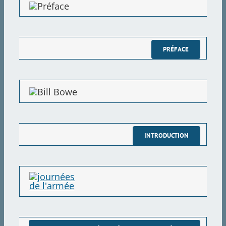
CIAD dans le CD de l’OACSI à l’AD à DC
PRÉFACE
Le rapport Vance
Département de la planification et des opérations 
perturbation civile (DCDPO)
Le centre d’opérations de l’armée (AOC)
INTRODUCTION
L’U bleue et la formation CIA
Le système de missiles antibalistiques Safeguard
Huntsville, Alabama et le Army Missile Command