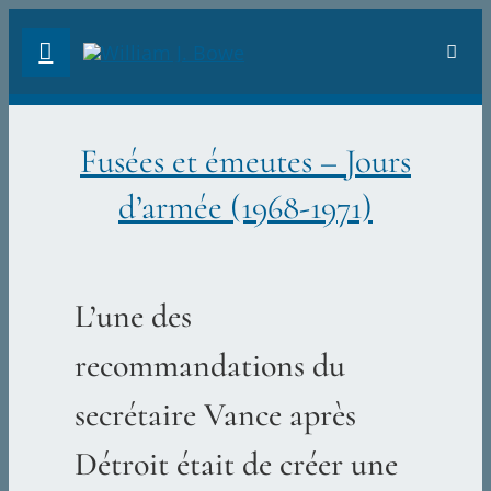
Skip
Toggl
to
Navig
content
ACC
Fusées et émeutes – Jours
Préf
d’armée (1968-1971)
Intro
L’une des
CHA
recommandations du
FUS
secrétaire Vance après
Détroit était de créer une
Sear
for: