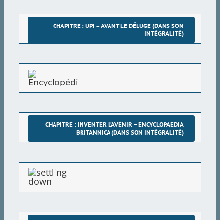
armées
La crise de l’emploi – Les manifestations “Stop the
CHAPITRE : UPI – AVANT LE DÉLUGE (DANS SON
INTÉGRALITÉ)
Government” de 1971
Les audiences du Congrès de 1974 sur la surveillan
militaire
déjeuner avec le Général William Westmorland (USA
CHAPITRE : INVENTER L’AVENIR – ENCYCLOPAEDIA
Riots and Rockets – Army Days (1968-1971)
BRITANNICA (DANS SON INTÉGRALITÉ)