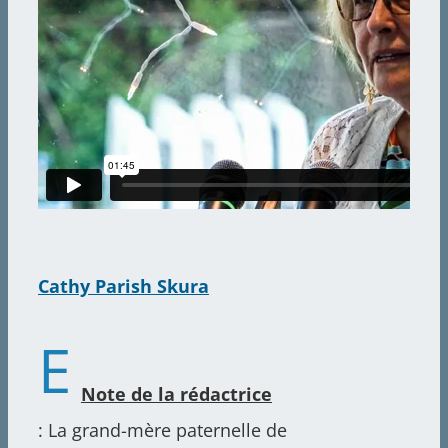
Sea
for:
Cathy Parish Skura
E
Note de la rédactrice
: La grand-mère paternelle de