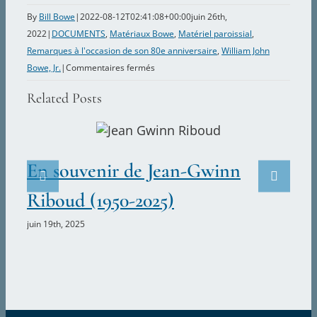
By
Bill Bowe
|
2022-08-12T02:41:08+00:00
juin 26th,
2022
|
DOCUMENTS
,
Matériaux Bowe
,
Matériel paroissial
,
Remarques à l'occasion de son 80e anniversaire
,
William John
sur
Bowe, Jr.
|
Commentaires fermés
Cathy
Related Posts
Parish
Skura
En souvenir de Jean-Gwinn
D
Riboud (1950-2025)
R
juin 19th, 2025
avr