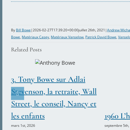
By
Bill Bowe
|
2026-02-27T17:39:20+00:00
juillet 26th, 2021
|
Andrew Micha
Bowe
,
Matériaux Casey
,
Matériaux Vanselow
,
Patrick David Bowe
,
Vansel
Related Posts
3. Tony Bowe sur Adlai
Stevenson, la retraite, Wall
Street, le conseil, Nancy et
les enfants
1960 L’h
mars 1st, 2026
septembre 5th,