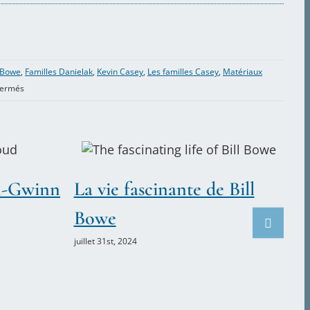
 Bowe
,
Familles Danielak
,
Kevin Casey
,
Les familles Casey
,
Matériaux
sur
fermés
1990
Chaises
musicales
avec
Kevin
an-Gwinn
La vie fascinante de Bill
et
Emily
Bowe
Casey
lors
juillet 31st, 2024
de
la
fête
d’anniversaire