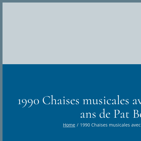
Skip
to
content
1990 Chaises musicales av
ans de Pat B
Home
1990 Chaises musicales avec K