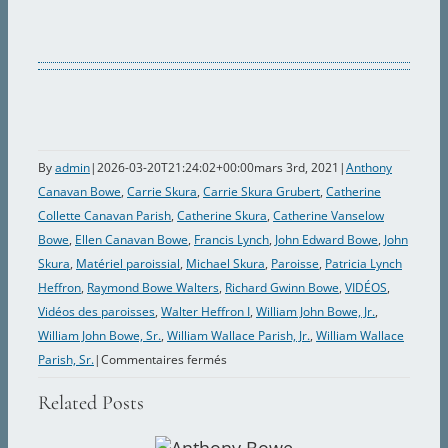
By
admin
|
2026-03-20T21:24:02+00:00
mars 3rd, 2021
|
Anthony
Canavan Bowe
,
Carrie Skura
,
Carrie Skura Grubert
,
Catherine
Collette Canavan Parish
,
Catherine Skura
,
Catherine Vanselow
Bowe
,
Ellen Canavan Bowe
,
Francis Lynch
,
John Edward Bowe
,
John
Skura
,
Matériel paroissial
,
Michael Skura
,
Paroisse
,
Patricia Lynch
Heffron
,
Raymond Bowe Walters
,
Richard Gwinn Bowe
,
VIDÉOS
,
Vidéos des paroisses
,
Walter Heffron I
,
William John Bowe, Jr.
,
William John Bowe, Sr.
,
William Wallace Parish, Jr.
,
William Wallace
sur
Parish, Sr.
|
Commentaires fermés
2021
Related Posts
Les
familles