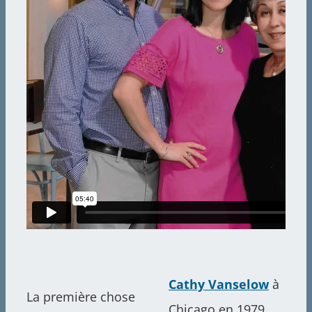
Sea
for:
Cathy Vanselow
à
La première chose
Chicago en 1979.