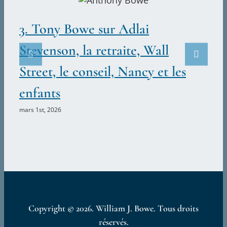
de
la
3. Tony Bowe sur Adlai
paroisse
Stevenson, la retraite, Wall
Street, le conseil, Nancy et les
enfants
1
mars 1st, 2026
sep
Copyright ©
2026. William J. Bowe. Tous droits
réservés.